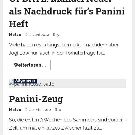
als Nachdruck für’s Panini
Heft
Matze
1. Juni 2010
5
Viele haben es ja längst bemerkt – nachdem aber
Jogi Löw nun auch in der Torhüterfrage für...
Read
Weiterlesen ...
more
about
UPDATE:
Allgemein
Manuel
Neuer
als
Nachdruck
Panini-Zeug
für’s
Panini
Heft
Matze
20. Mai 2010
0
So, die ersten 3 Wochen des Sammelns sind vorbei –
Zeit, um mal ein kurzes Zwischenfazit zu...