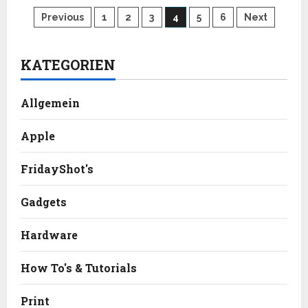
4.78
Seitennummerierung
km
Previous
1
2
3
4
5
6
Next
in
26,09
der
Minuten
KATEGORIEN
Beiträge
Allgemein
Apple
FridayShot's
Gadgets
Hardware
How To's & Tutorials
Print