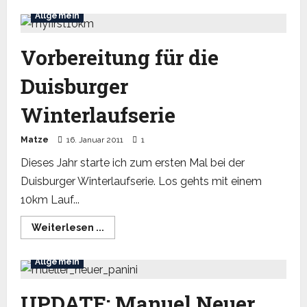
Drachenfliegen
Allgemein
in
der
Vulkaneifel
Vorbereitung für die
Duisburger
Winterlaufserie
Matze
16. Januar 2011
1
Dieses Jahr starte ich zum ersten Mal bei der
Duisburger Winterlaufserie. Los gehts mit einem
10km Lauf...
Read
Weiterlesen ...
more
about
Vorbereitung
Allgemein
für
die
Duisburger
Winterlaufserie
UPDATE: Manuel Neuer