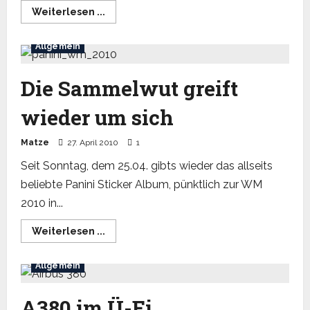
Read
Weiterlesen ...
more
about
Panini-
Allgemein
Zeug
Die Sammelwut greift
wieder um sich
Matze
27. April 2010
1
Seit Sonntag, dem 25.04. gibts wieder das allseits
beliebte Panini Sticker Album, pünktlich zur WM
2010 in...
Read
Weiterlesen ...
more
about
Die
Allgemein
Sammelwut
greift
wieder
um
A380 im Ü-Ei
sich