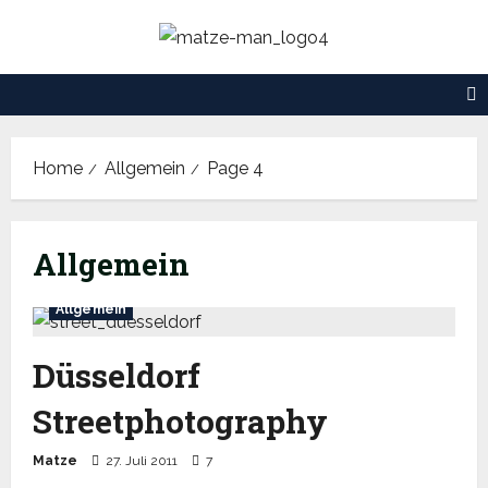
Skip
to
content
Home
Allgemein
Page 4
Allgemein
Allgemein
Düsseldorf
Streetphotography
Matze
27. Juli 2011
7