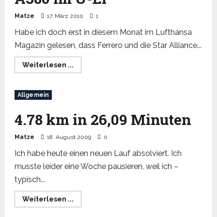
Matze
17. März 2010
1
Habe ich doch erst in diesem Monat im Lufthansa
Magazin gelesen, dass Ferrero und die Star Alliance...
Read
Weiterlesen ...
more
about
A380
im
Allgemein
Ü-
Ei
4.78 km in 26,09 Minuten
Matze
18. August 2009
0
Ich habe heute einen neuen Lauf absolviert. Ich
musste leider eine Woche pausieren, weil ich –
typisch...
Read
Weiterlesen ...
more
about