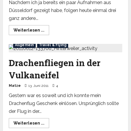
Nachdem ich ja bereits ein paar Aufnahmen aus
Düsseldorf gezeigt habe, folgen heute einmal drei
ganz andere...
Read
Weiterlesen ...
more
about
Düsseldorf
Allgemein
Travel & Flying
Streetphotography
Drachenfliegen in der
Vulkaneifel
Matze
13. Juni 2011
4
Gestern war es soweit und ich konnte mein
Drachenflug Geschenk einlösen. Ursprünglich sollte
der Flug in der...
Read
Weiterlesen ...
more
about