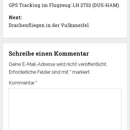
o
GPS Tracking im Flugzeug: LH 2702 (DUS-HAM)
s
Next:
Drachenfliegen in der Vulkaneifel
t
n
Schreibe einen Kommentar
a
Deine E-Mail-Adresse wird nicht veröffentlicht.
v
Erforderliche Felder sind mit
*
markiert
i
Kommentar
*
g
a
t
i