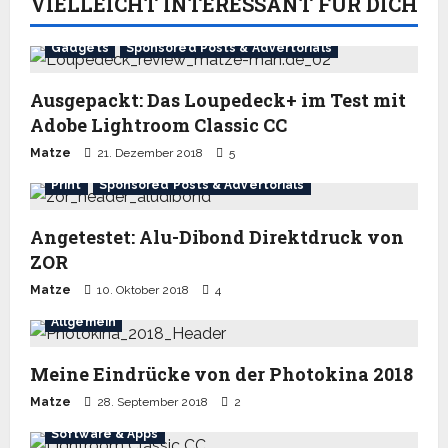
VIELLEICHT INTERESSANT FÜR DICH
Gadgets
Sponsored Posts & Advertorials
Ausgepackt: Das Loupedeck+ im Test mit
Adobe Lightroom Classic CC
Matze
21. Dezember 2018
5
Print
Sponsored Posts & Advertorials
Angetestet: Alu-Dibond Direktdruck von
ZOR
Matze
10. Oktober 2018
4
Allgemein
Meine Eindrücke von der Photokina 2018
Matze
28. September 2018
2
Software & Apps