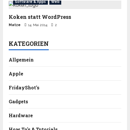
Software & Apps
Web
Koken statt WordPress
Matze
14. Mai 2014
2
KATEGORIEN
Allgemein
Apple
FridayShot's
Gadgets
Hardware
How To's & Tutorials