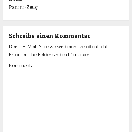
s
Panini-Zeug
t
n
Schreibe einen Kommentar
a
Deine E-Mail-Adresse wird nicht veröffentlicht.
v
Erforderliche Felder sind mit
*
markiert
i
Kommentar
*
g
a
t
i
o