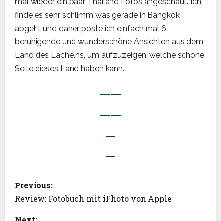
mal wieder ein paar Thailand Fotos angeschaut. Ich
finde es sehr schlimm was gerade in Bangkok
abgeht und daher poste ich einfach mal 6
beruhigende und wunderschöne Ansichten aus dem
Land des Lächelns, um aufzuzeigen, welche schöne
Seite dieses Land haben kann.
P
Previous:
o
Review: Fotobuch mit iPhoto von Apple
Next: