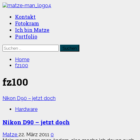
Skip
to
Primary
Kontakt
content
Menu
Fotokram
Ich bin Matze
Portfolio
Suchen
nach:
Home
fz100
fz100
Nikon D90 – jetzt doch
Hardware
Nikon D90 – jetzt doch
Matze
22. März 2011
0