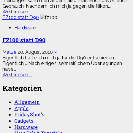
Meinungen kann man ändern, also mache ich davon auch
Gebrauch. Nachdem ich mich ja gegen die Nikon...
Read
Weiterlesen ...
more
FZ100 statt D90
about
Hardware
Nikon
D90
FZ100 statt D90
–
jetzt
doch
Matze
20. August 2010
3
Eigentlich hatte ich mich ja für die D90 entschieden.
Eigentlich … Nach einigen, sehr reiflichem Überlegungen
habe...
Read
Weiterlesen ...
more
about
Kategorien
FZ100
statt
Allgemein
D90
Apple
FridayShot's
Gadgets
Hardware