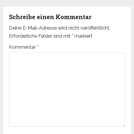
n
Schreibe einen Kommentar
a
Deine E-Mail-Adresse wird nicht veröffentlicht.
v
Erforderliche Felder sind mit
*
markiert
i
Kommentar
*
g
a
t
i
o
n