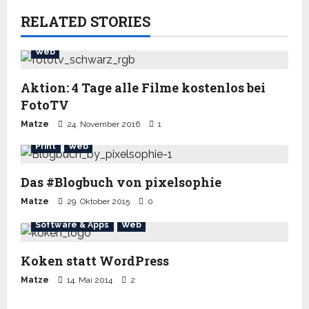
RELATED STORIES
Web
Aktion: 4 Tage alle Filme kostenlos bei
FotoTV
Matze
24. November 2016
1
Print
Web
Das #Blogbuch von pixelsophie
Matze
29. Oktober 2015
0
Software & Apps
Web
Koken statt WordPress
Matze
14. Mai 2014
2