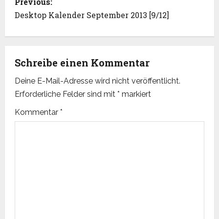
Previous:
o
Desktop Kalender September 2013 [9/12]
s
t
Schreibe einen Kommentar
n
Deine E-Mail-Adresse wird nicht veröffentlicht.
Erforderliche Felder sind mit
*
markiert
a
Kommentar
*
v
i
g
a
t