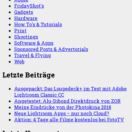
vs.
FridayShot's
Nikkor
Gadgets
16-
Hardware
85
How To's & Tutorials
mm
Print
Shootings
Software & Apps
Sponsored Posts & Advertorials
Travel & Flying
Web
Letzte Beiträge
Ausgepackt: Das Loupedeck+ im Test mit Adobe
Lightroom Classic CC
Angetestet: Alu-Dibond Direktdruck von ZOR
Meine Eindrücke von der Photokina 2018
Neue Lightroom Apps – nur noch Cloud?
Aktion: 4 Tage alle Filme kostenlos bei FotoTV