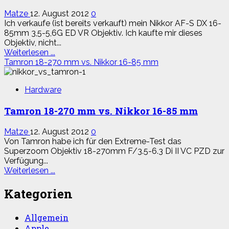
Matze
12. August 2012
0
Ich verkaufe (ist bereits verkauft) mein Nikkor AF-S DX 16-
85mm 3,5-5,6G ED VR Objektiv. Ich kaufte mir dieses
Objektiv, nicht...
Read
Weiterlesen ...
more
Tamron 18-270 mm vs. Nikkor 16-85 mm
about
Verkaufe
Hardware
Nikkor
AF-
Tamron 18-270 mm vs. Nikkor 16-85 mm
S
DX
16-
Matze
12. August 2012
0
85mm
Von Tamron habe ich für den Extreme-Test das
3,5-
Superzoom Objektiv 18-270mm F/3.5-6.3 Di II VC PZD zur
5,6G
Verfügung...
ED
Read
Weiterlesen ...
VR
more
about
Kategorien
Tamron
18-
Allgemein
270
Apple
mm