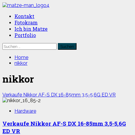
Skip
to
Primary
Kontakt
content
Menu
Fotokram
Ich bin Matze
Portfolio
Suchen
nach:
Home
nikkor
nikkor
Verkaufe Nikkor AF-S DX 16-85mm 3,5-5,6G ED VR
Hardware
Verkaufe Nikkor AF-S DX 16-85mm 3,5-5,6G
ED VR