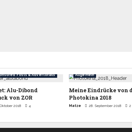
onsored Posts & Advertorials
Allgemein
et: Alu-Dibond
Meine Eindrücke von 
uck von ZOR
Photokina 2018
 Oktober 2018
4
Matze
28. September 2018
2