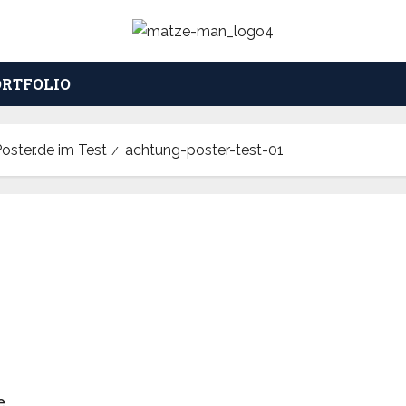
ORTFOLIO
ster.de im Test
achtung-poster-test-01
e