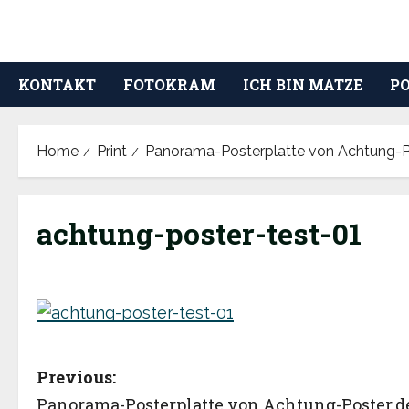
Skip
to
content
KONTAKT
FOTOKRAM
ICH BIN MATZE
P
Home
Print
Panorama-Posterplatte von Achtung-Po
achtung-poster-test-01
P
Previous:
Panorama-Posterplatte von Achtung-Poster.d