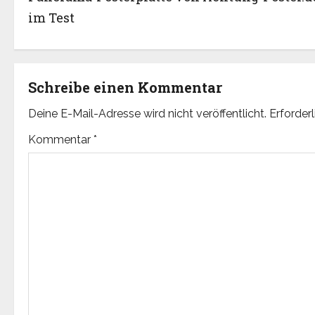
o
im Test
s
t
Schreibe einen Kommentar
n
Deine E-Mail-Adresse wird nicht veröffentlicht.
Erforder
a
Kommentar
*
v
i
g
a
t
i