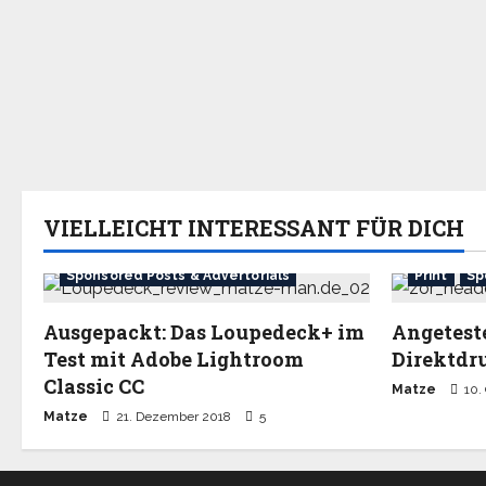
VIELLEICHT INTERESSANT FÜR DICH
Gadgets
Sponsored Posts & Advertorials
Print
Sp
Ausgepackt: Das Loupedeck+ im
Angetest
Test mit Adobe Lightroom
Direktdr
Classic CC
Matze
10.
Matze
21. Dezember 2018
5