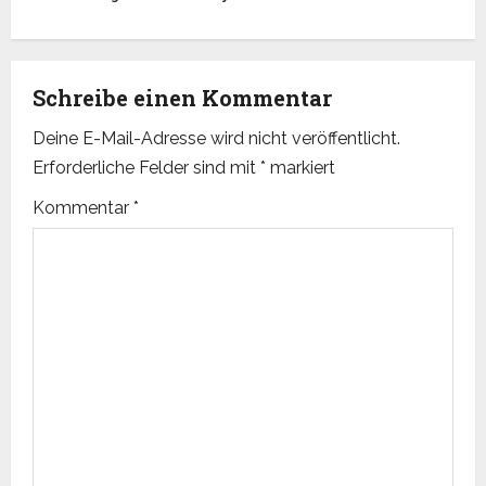
s
t
Schreibe einen Kommentar
n
Deine E-Mail-Adresse wird nicht veröffentlicht.
Erforderliche Felder sind mit
*
markiert
a
Kommentar
*
v
i
g
a
t
i