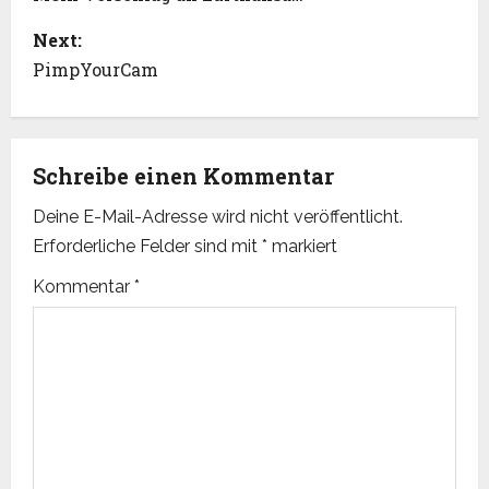
o
s
Next:
PimpYourCam
t
n
Schreibe einen Kommentar
a
Deine E-Mail-Adresse wird nicht veröffentlicht.
v
Erforderliche Felder sind mit
*
markiert
i
Kommentar
*
g
a
t
i