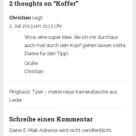
a
2 thoughts on “
Koffer
”
v
Christian
sagt:
i
2. Juli 2013 um 21:13 Uhr
Wow, eine super Idee, die ich mir durchaus
g
auch mal durch den Kopf gehen lassen sollte.
a
Danke für den Tipp!
t
Grüße,
Christian
i
o
Pingback:
Tyler – meine neue Kameratasche aus
Leder
n
Schreibe einen Kommentar
Deine E-Mail-Adresse wird nicht veröffentlicht.