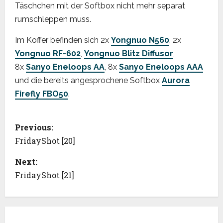
Täschchen mit der Softbox nicht mehr separat
rumschleppen muss.
Im Koffer befinden sich 2x
Yongnuo N560
, 2x
Yongnuo RF-602
,
Yongnuo Blitz Diffusor
,
8x
Sanyo Eneloops AA
, 8x
Sanyo Eneloops AAA
und die bereits angesprochene Softbox
Aurora
Firefly FBO50
.
P
Previous:
o
FridayShot [20]
s
Next:
FridayShot [21]
t
n