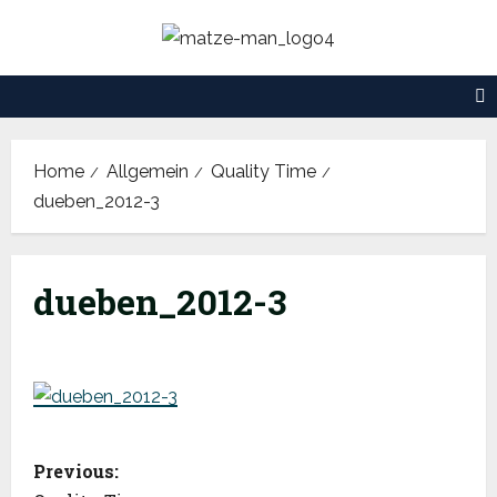
Skip
to
content
Home
Allgemein
Quality Time
dueben_2012-3
dueben_2012-3
P
Previous: