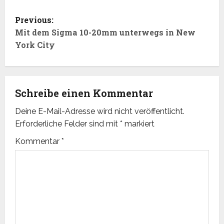
P
Previous:
o
Mit dem Sigma 10-20mm unterwegs in New
York City
s
t
Schreibe einen Kommentar
n
Deine E-Mail-Adresse wird nicht veröffentlicht.
a
Erforderliche Felder sind mit
*
markiert
v
Kommentar
*
i
g
a