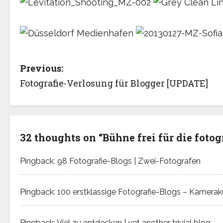
P
Previous:
Fotografie-Verlosung für Blogger [UPDATE]
o
s
t
32 thoughts on “
Bühne frei für die foto
n
Pingback:
98 Fotografie-Blogs | Zwei-Fotografen
a
v
Pingback:
100 erstklassige Fotografie-Blogs – Kamera
i
Pingback:
Viel zu entdecken | yet another trivial blog