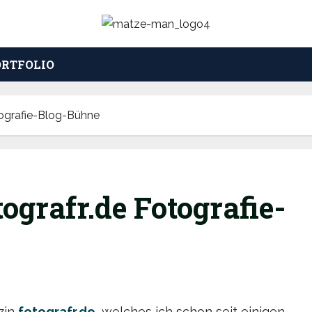
ORTFOLIO
otografie-Blog-Bühne
tografr.de Fotografie-
zin
fotografr.de
, welches ich schon seit einigen