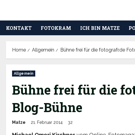
Skip
to
content
KONTAKT
FOTOKRAM
ICH BIN MATZE
P
Home
Allgemein
Bühne frei für die fotografr.de F
Allgemein
Bühne frei für die fo
Blog-Bühne
Matze
21. Februar 2014
32
Michael Omori Kirchner
vom Online-Fotomaga