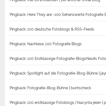
g
a
Pingback:
Here They are -100 Sehenswerte Fotografie 
t
Pingback:
100 deutsche Fotoblogs & RSS-Feeds
i
Pingback:
Nachlese: 100 Fotografie Blogs
o
n
Pingback:
100 Erstklassige Fotografie-BlogsNeufis Fot
Pingback:
Spotlight auf die Fotografie-Blog-Bühne | j
Pingback:
Fotografie-Blog-Bühne | buntscheck
Pingback:
100 erstklassige Fotoblogs | hiacynta jelen |