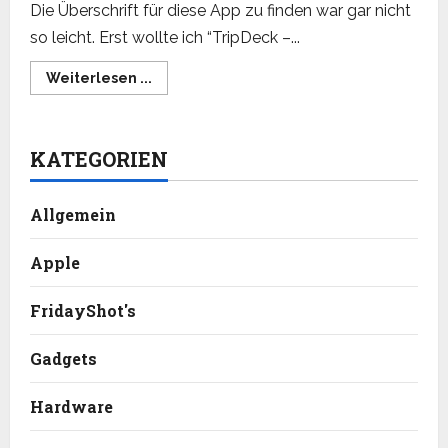
Die Überschrift für diese App zu finden war gar nicht
so leicht. Erst wollte ich “TripDeck –...
Read
Weiterlesen ...
more
about
TripDeck:
die
iPhone
KATEGORIEN
App
für
Reisende
Allgemein
Apple
FridayShot's
Gadgets
Hardware