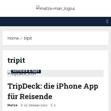
Skip
to
content
Home
tripit
tripit
Software & Apps
TripDeck: die iPhone App
für Reisende
Matze
22. Oktober 2010
0