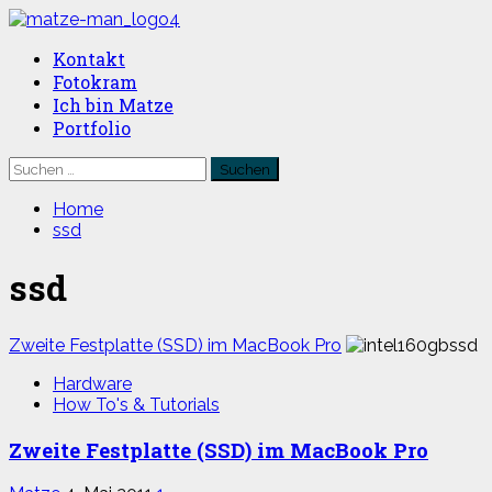
Skip
to
Primary
Kontakt
content
Menu
Fotokram
Ich bin Matze
Portfolio
Suchen
nach:
Home
ssd
ssd
Zweite Festplatte (SSD) im MacBook Pro
Hardware
How To's & Tutorials
Zweite Festplatte (SSD) im MacBook Pro