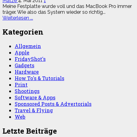
Matze
4. Mai 2011
1
Meine Festplatte wurde voll und das MacBook Pro immer
träger. Wie also das System wieder so richtig...
Read
Weiterlesen ...
more
about
Kategorien
Zweite
Festplatte
Allgemein
(SSD)
Apple
im
MacBook
FridayShot's
Pro
Gadgets
Hardware
How To's & Tutorials
Print
Shootings
Software & Apps
Sponsored Posts & Advertorials
Travel & Flying
Web
Letzte Beiträge