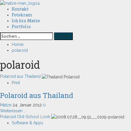
Skip
to
Kontakt
Primary
content
Fotokram
Menu
Ich bin Matze
Portfolio
Suchen
nach:
Home
polaroid
polaroid
Polaroid aus Thailand
Print
Polaroid aus Thailand
Matze
24. Januar 2012
0
Read
Weiterlesen ...
more
Polaroid Old-School Look
about
Software & Apps
Polaroid