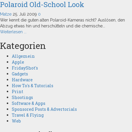
Polaroid Old-School Look
aus
Thailand
Matze
25. Juli 2009
0
Wer kennt die guten alten Polaroid-Kameras nicht? Auslösen, den
Abzug etwas hin und herschütteln und die chemische...
Read
Weiterlesen ...
more
Kategorien
about
Polaroid
Old-
Allgemein
School
Apple
Look
FridayShot's
Gadgets
Hardware
How To's & Tutorials
Print
Shootings
Software & Apps
Sponsored Posts & Advertorials
Travel & Flying
Web