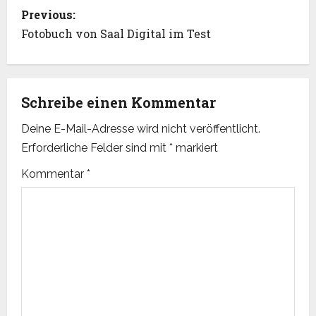
P
Previous:
o
Fotobuch von Saal Digital im Test
s
t
Schreibe einen Kommentar
n
Deine E-Mail-Adresse wird nicht veröffentlicht.
Erforderliche Felder sind mit
*
markiert
a
Kommentar
*
v
i
g
a
t