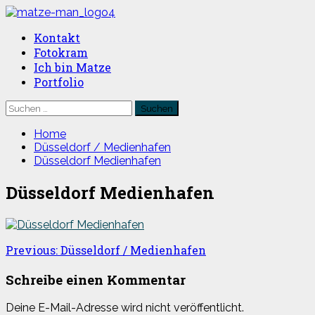
Skip
to
Primary
Kontakt
content
Menu
Fotokram
Ich bin Matze
Portfolio
Suchen
nach:
Home
Düsseldorf / Medienhafen
Düsseldorf Medienhafen
Düsseldorf Medienhafen
Post
Previous:
Düsseldorf / Medienhafen
navigation
Schreibe einen Kommentar
Deine E-Mail-Adresse wird nicht veröffentlicht.