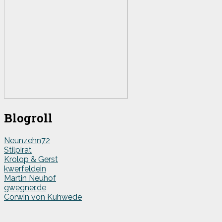
Blogroll
Neunzehn72
Stilpirat
Krolop & Gerst
kwerfeldein
Martin Neuhof
gwegner.de
Corwin von Kuhwede